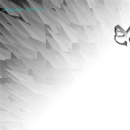
ast up date
2026/05/11
l