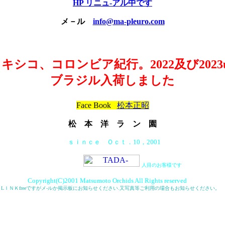
HP リニュ-アル中です
メ－ル
info@ma-pleuro.com
キシコ、コロンビア紀行。2022及び2023
ブラジル入荷しました
Face Book
松本正昭
松 本 洋 ラ ン 園
ｓｉｎｃｅ Ｏｃｔ．10，2001
人目のお客様です
Copyright(C)2001 Matsumoto Orchids All Rights reserved
L
ＩＮＫfreeですがメ-ルか掲示板にお知らせください.又写真等ご利用の場合もお知らせください。