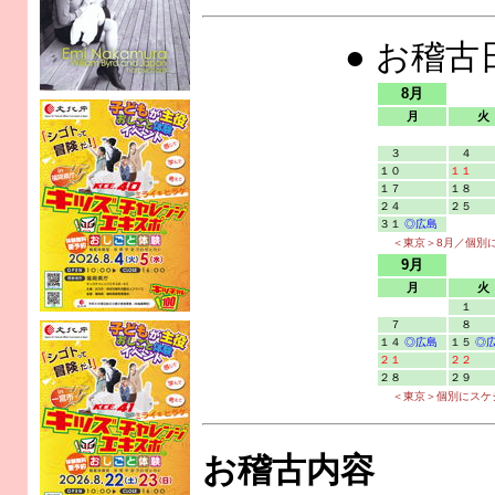
● お稽
8月
月
火
３
４
１０
１１
１７
１８
２４
２５
３１
◎広島
＜東京＞8月／個別
9月
月
火
１
７
８
１４
◎広島
１５
◎
２１
２２
２８
２９
＜東京＞個別にスケ
お稽古内容