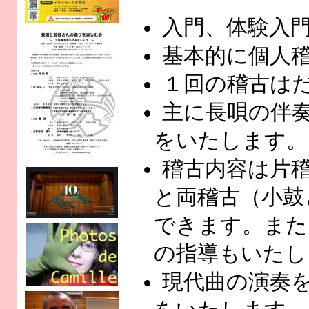
入門、体験入
基本的に個人
１回の稽古はだ
主に長唄の伴
をいたします。
稽古内容は片
と両稽古（小鼓
できます。また
の指導もいたし
現代曲の演奏