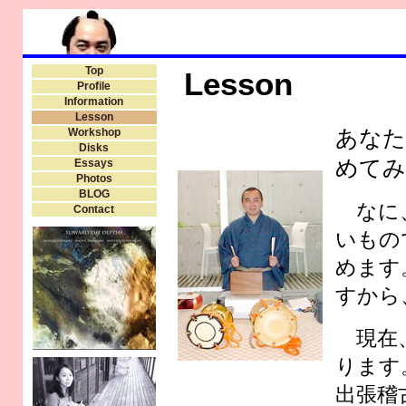
Top
Lesson
Profile
Information
Lesson
あなた
Workshop
Disks
めてみ
Essays
Photos
BLOG
なに、
Contact
いもの
めます
すから
現在、
ります
出張稽